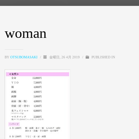
woman
BY
OTSUBOMASAKI
/
金曜日, 26 4月 2019
/
PUBLISHED IN