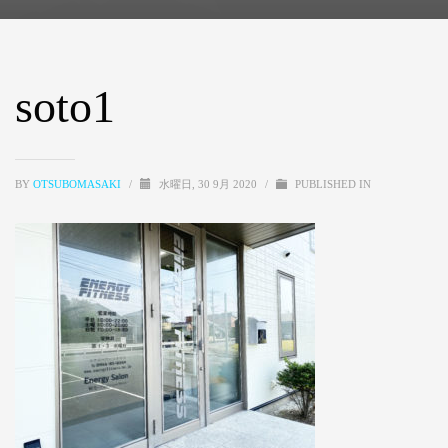
soto1
BY
OTSUBOMASAKI
/
水曜日, 30 9月 2020
/
PUBLISHED IN