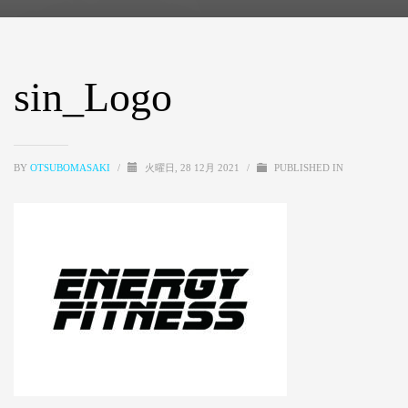
sin_Logo
BY
OTSUBOMASAKI
/
火曜日, 28 12月 2021
/
PUBLISHED IN