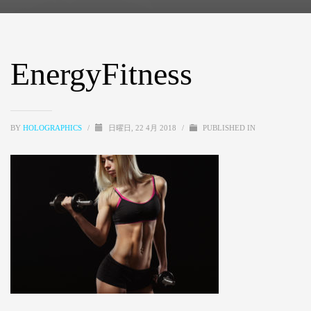
EnergyFitness
BY
HOLOGRAPHICS
/
日曜日, 22 4月 2018
/
PUBLISHED IN