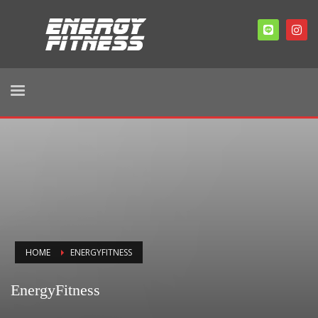
HOME
ENERGYFITNESS
EnergyFitness