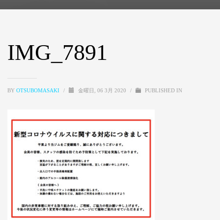
IMG_7891
BY
OTSUBOMASAKI
/
金曜日, 06 3月 2020
/
PUBLISHED IN