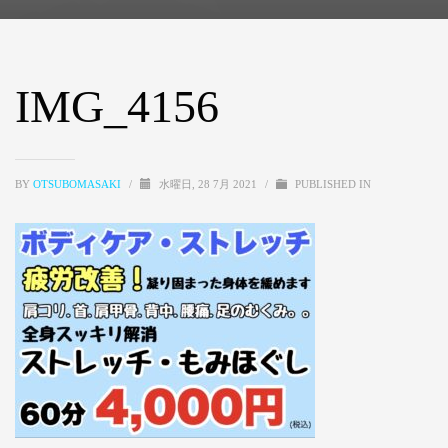
IMG_4156
BY
OTSUBOMASAKI
/
水曜日, 28 7月 2021
/
PUBLISHED IN