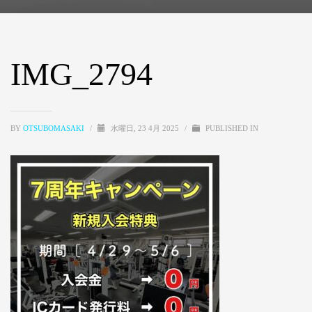
IMG_2794
BY
OTSUBOMASAKI
/
水曜日, 23 4月 2025
/
PUBLISHED IN