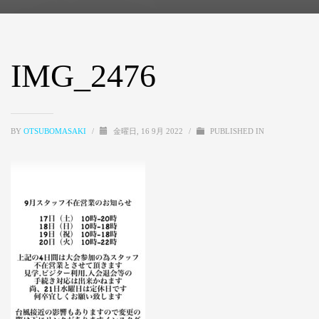
IMG_2476
BY
OTSUBOMASAKI
/
金曜日, 16 9月 2022
/
PUBLISHED IN