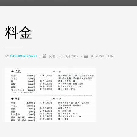
料金
BY
OTSUBOMASAKI
/
火曜日, 05 3月 2019
/
PUBLISHED IN