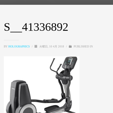
S__41336892
BY
HOLOGRAPHICS
/
火曜日, 10 4月 2018
/
PUBLISHED IN