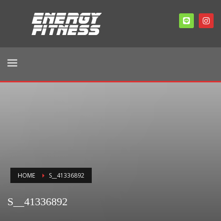
HOME
S__41336892
S__41336892