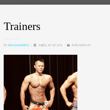
Trainers
BY
HOLOGRAPHICS
/
火曜日, 08 5月 2018
/
PUBLISHED IN