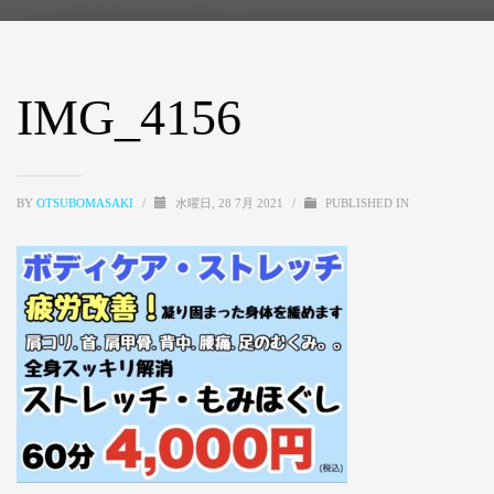
IMG_4156
BY
OTSUBOMASAKI
/
水曜日, 28 7月 2021
/
PUBLISHED IN