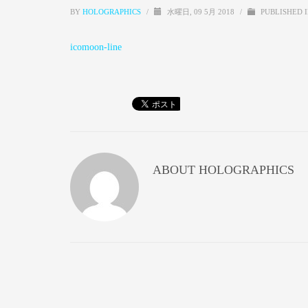
BY
HOLOGRAPHICS
/
水曜日, 09 5月 2018
/
PUBLISHED 
icomoon-line
ABOUT
HOLOGRAPHICS