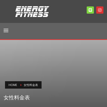
HOME
女性料金表
女性料金表