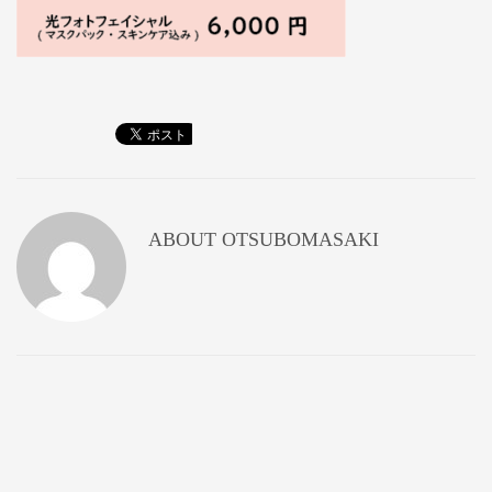
ABOUT
OTSUBOMASAKI